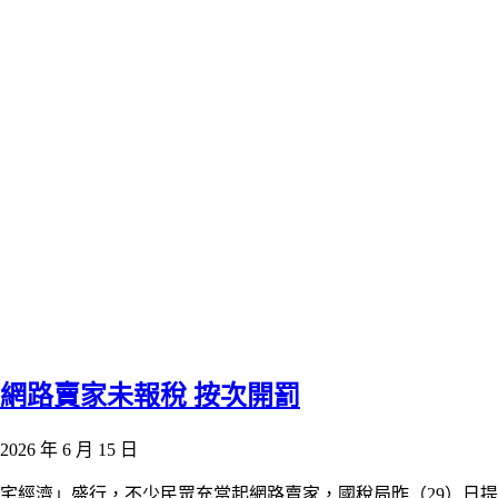
網路賣家未報稅 按次開罰
2026 年 6 月 15 日
宅經濟」盛行，不少民眾充當起網路賣家，國稅局昨（29）日提