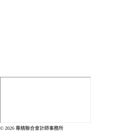
Tell：
(02) 2314-7699 #9
Fax：(02) 2314-7626
Mobile：
0933-059-392
LINE ID：
sed0226
E-mail：
[email protected]
Address：
100 臺北市中正區武昌街一段1-2號5樓
© 2026 專精聯合會計師事務所