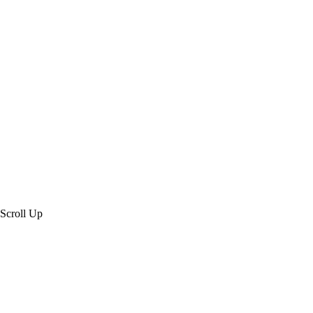
Created by 虎鯨數位行銷 OrcaBiz SEO 公
司網站設計
Scroll Up