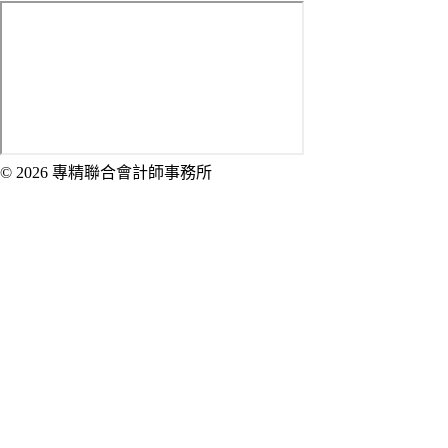
© 2026 專精聯合會計師事務所
Created by 虎鯨數位行銷 OrcaBiz SEO 公
司網站設計