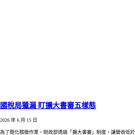
國稅局獵漏 盯擴大書審五樣態
2026 年 6 月 15 日
為了簡化稽徵作業，財政部透過「擴大書審」制度，讓營收低於