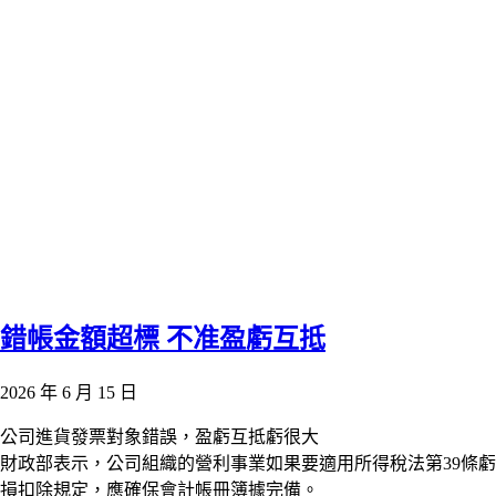
錯帳金額超標 不准盈虧互抵
2026 年 6 月 15 日
公司進貨發票對象錯誤，盈虧互抵虧很大
財政部表示，公司組織的營利事業如果要適用所得稅法第39條虧
損扣除規定，應確保會計帳冊簿據完備。