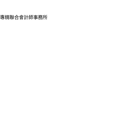
專精聯合會計師事務所
Tell：
(02) 2314-7699 #9
Fax：(02) 2314-7626
Mobile：
0933-059-392
LINE ID：
sed0226