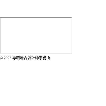
E-mail：
[email protected]
Address：
100 臺北市中正區武昌街一段1-2號5樓
© 2026 專精聯合會計師事務所
Created by 虎鯨數位行銷 OrcaBiz SEO 公
司網站設計