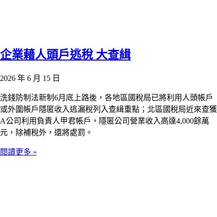
企業藉人頭戶逃稅 大查緝
2026 年 6 月 15 日
洗錢防制法新制6月底上路後，各地區國稅局已將利用人頭帳戶
或外圍帳戶隱匿收入逃漏稅列入查緝重點；北區國稅局近來查獲
A公司利用負責人甲君帳戶，隱匿公司營業收入高達4,000餘萬
元，除補稅外，還將處罰。
閱讀更多 »