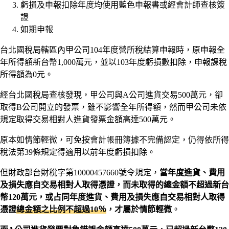
虧損及申報扣除年度均使用藍色申報書或經會計師查核簽
證
如期申報
台北國稅局轄區內甲公司104年度營所稅結算申報時，原申報全
年所得額新台幣1,000萬元，並以103年度虧損數扣除，申報課稅
所得額為0元。
經台北國稅局查核發現，甲公司與A公司進貨交易500萬元，卻
取得B公司開立的發票，雖不影響全年所得額，然而甲公司未依
規定取得交易相對人進貨發票金額高達500萬元。
原本如情節輕微，可免按會計帳冊簿據不完備認定，仍得依所得
稅法第39條規定得適用以前年度虧損扣除。
但財政部台財稅字第10000457660號令規定，
當年度進貨、費用
及損失應自交易相對人取得憑證，而未取得的總金額不超過新台
幣120萬元，或占同年度進貨、費用及損失應自交易相對人取得
憑證
總金額之比例不超過10％
，才屬於情節輕微
。