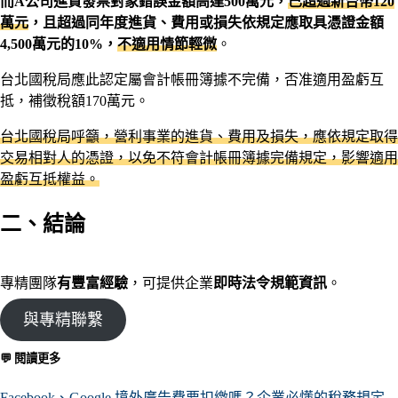
而A公司進貨發票對象錯誤金額高達500萬元，
已超過新台幣120
萬元
，且超過同年度進貨、費用或損失依規定應取具憑證金額
4,500萬元的10%，
不適用情節輕微
。
台北國稅局應此認定屬會計帳冊簿據不完備，否准適用盈虧互
抵，補徵稅額170萬元。
台北國稅局呼籲，營利事業的進貨、費用及損失，應依規定取得
交易相對人的憑證，以免不符會計帳冊簿據完備規定，影響適用
盈虧互抵權益。
二、結論
專精團隊
有豐富經驗
，可提供企業
即時法令規範資訊
。
與專精聯繫
💬 閱讀更多
Facebook、Google 境外廣告費要扣繳嗎？企業必懂的稅務規定