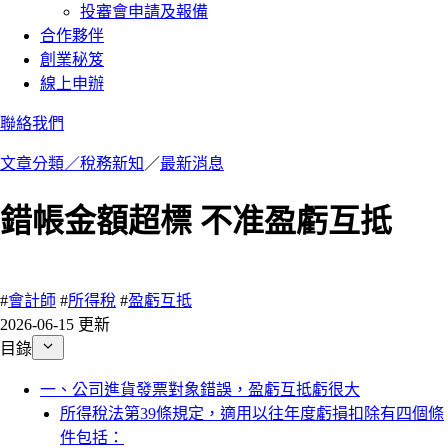
投審會申請及報備
合作夥伴
創業秘笈
線上申辦
聯絡我們
文章分類／
稅務新知
／
最新消息
錯帳金額超標 不准盈虧互抵
180 瀏覽
#
會計師
#
所得稅
#
盈虧互抵
2026-06-15 更新
目錄
一、公司進貨發票對象錯誤，盈虧互抵虧很大
所得稅法第39條規定，適用以往年度虧損扣除有四個條
件包括：