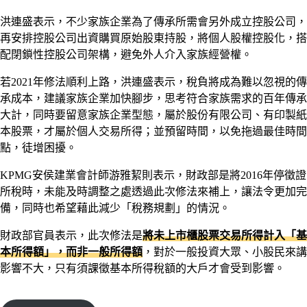
洪連盛表示，不少家族企業為了傳承所需會另外成立控股公司，
再安排控股公司出資購買原始股東持股，將個人股權控股化，搭
配閉鎖性控股公司架構，避免外人介入家族經營權。
若2021年修法順利上路，洪連盛表示，稅負將成為難以忽視的傳
承成本，建議家族企業加快腳步，思考符合家族需求的百年傳承
大計，同時要留意家族企業型態，屬於股份有限公司、有印製紙
本股票，才屬於個人交易所得；並預留時間，以免拖過最佳時間
點，徒增困擾。
KPMG安侯建業會計師游雅絜則表示，財政部是將2016年停徵證
所稅時，未能及時調整之處透過此次修法來補上，讓法令更加完
備，同時也希望藉此減少「稅務規劃」的情況。
財政部官員表示，此次修法是
將未上市櫃股票交易所得計入「基
本所得額」，而非一般所得額
，對於一般投資大眾、小股民來講
影響不大，只有須課徵基本所得稅額的大戶才會受到影響。