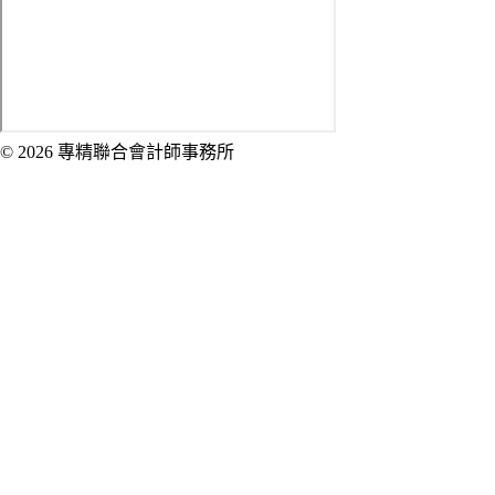
© 2026 專精聯合會計師事務所
Created by 虎鯨數位行銷 OrcaBiz SEO 公
司網站設計