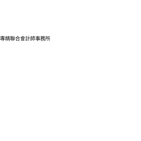
專精聯合會計師事務所
Tell：
(02) 2314-7699 #9
Fax：(02) 2314-7626
Mobile：
0933-059-392