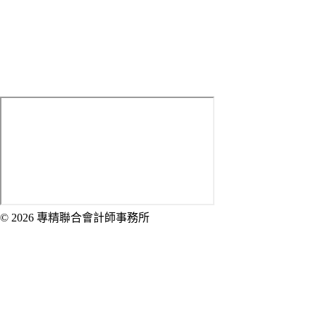
LINE ID：
sed0226
E-mail：
[email protected]
Address：
100 臺北市中正區武昌街一段1-2號5樓
© 2026 專精聯合會計師事務所
Created by 虎鯨數位行銷 OrcaBiz SEO 公
司網站設計