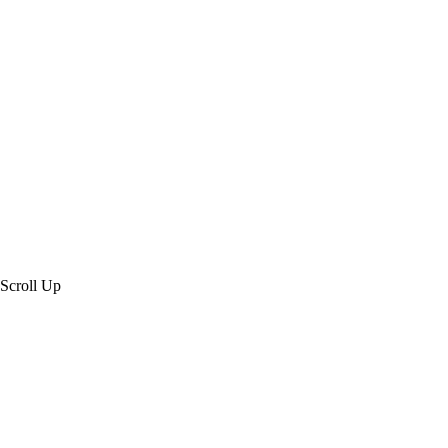
Created by 虎鯨數位行銷 OrcaBiz SEO 公
司網站設計
Scroll Up