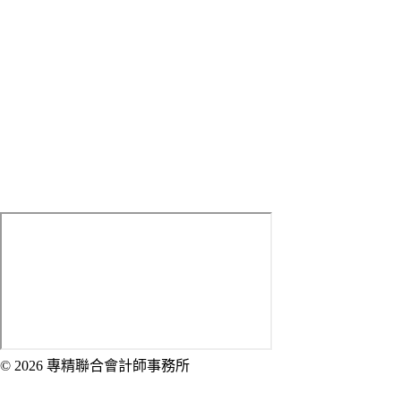
Tell：
(02) 2314-7699 #9
Fax：(02) 2314-7626
Mobile：
0933-059-392
LINE ID：
sed0226
E-mail：
[email protected]
Address：
100 臺北市中正區武昌街一段1-2號5樓
© 2026 專精聯合會計師事務所