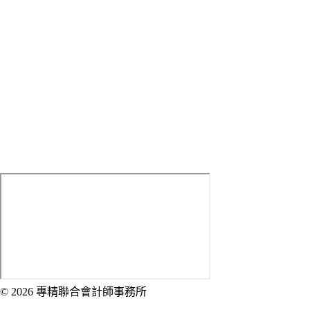
Tell：
(02) 2314-7699 #9
Fax：(02) 2314-7626
Mobile：
0933-059-392
LINE ID：
sed0226
E-mail：
[email protected]
Address：
100 臺北市中正區武昌街一段1-2號5樓
© 2026 專精聯合會計師事務所