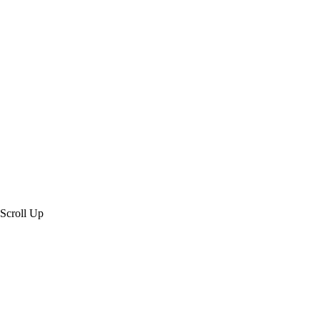
Created by 虎鯨數位行銷 OrcaBiz SEO 公
司網站設計
Scroll Up