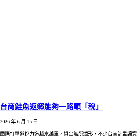
台商鮭魚返鄉能夠一路順「稅」
2026 年 6 月 15 日
國際打擊避稅力道越來越重，資金無所遁形，不少台商計畫讓資