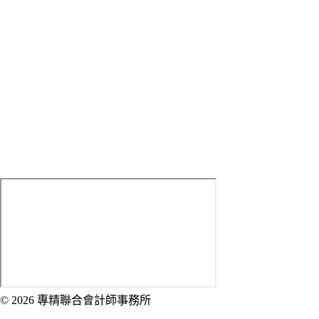
Tell：
(02) 2314-7699 #9
Fax：(02) 2314-7626
Mobile：
0933-059-392
LINE ID：
sed0226
E-mail：
[email protected]
Address：
100 臺北市中正區武昌街一段1-2號5樓
© 2026 專精聯合會計師事務所