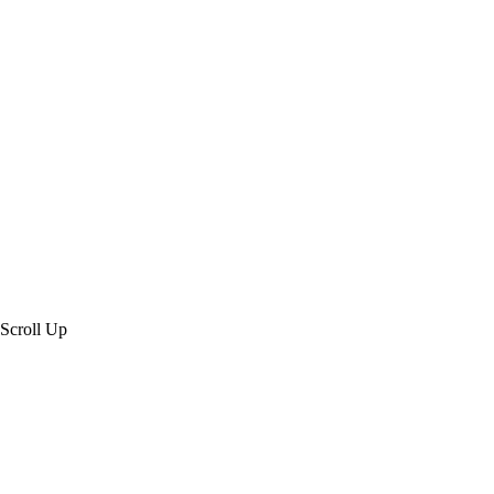
Created by 虎鯨數位行銷 OrcaBiz SEO 公
司網站設計
Scroll Up