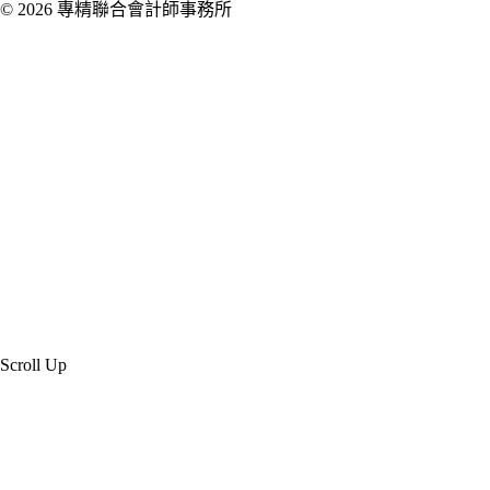
© 2026 專精聯合會計師事務所
Created by 虎鯨數位行銷 OrcaBiz SEO 公
司網站設計
Scroll Up