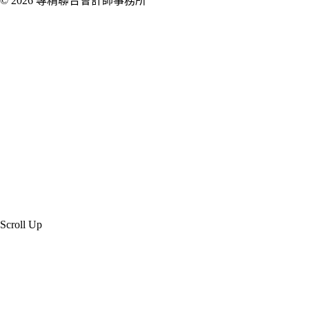
© 2026 專精聯合會計師事務所
Created by 虎鯨數位行銷 OrcaBiz SEO 公
司網站設計
Scroll Up