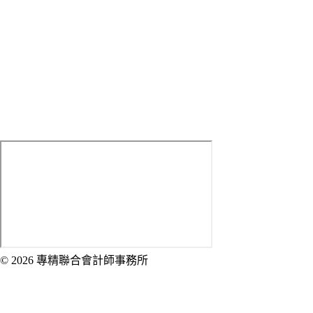
Fax：(02) 2314-7626
Mobile：
0933-059-392
LINE ID：
sed0226
E-mail：
[email protected]
Address：
100 臺北市中正區武昌街一段1-2號5樓
© 2026 專精聯合會計師事務所
Created by 虎鯨數位行銷 OrcaBiz SEO 公