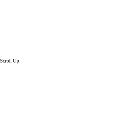
Scroll Up